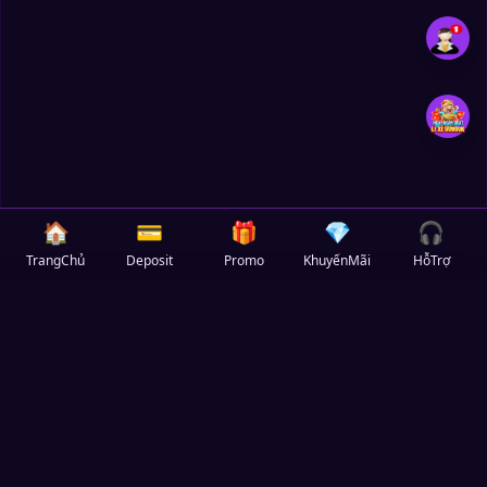
🏠
💳
🎁
💎
🎧
TrangChủ
Deposit
Promo
KhuyếnMãi
HỗTrợ
✕
Select Language
🇻🇳
✓
Vietnamese
Sự trỗi dậy của Samurai III tại
⚙️
vnlink789.com - Trải nghiệm đỉnh