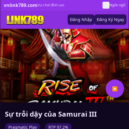
vnlink789.com
Vui chơi đỉnh cao
Ngôn ngữ
Đăng Nhập
Đăng Ký Ngay
▶
Sự trỗi dậy của Samurai III
Pragmatic Play
RTP 97.2%