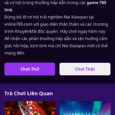
và cơ hội trúng thưởng hấp dẫn trong các
game 789
link
.
Đừng bỏ lỡ cơ hội trải nghiệm Nie Xiaoqian tại
vnlink789.com với giao diện thân thiện và các chương
trình KhuyếnMãi độc quyền. Hãy chơi ngay hôm nay
để nhận các phần thưởng hấp dẫn và tận hưởng cảm
giác hồi hộp, kịch tính mà chỉ Nie Xiaoqian mới có thể
mang đến.
Chơi Thử
Chơi Thật
Trò Chơi Liên Quan