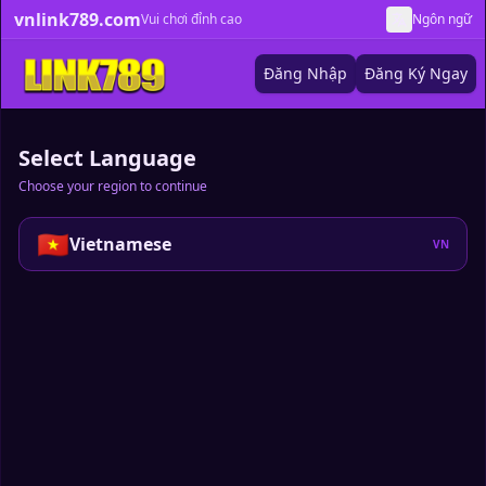
vnlink789.com
Vui chơi đỉnh cao
Ngôn ngữ
Đăng Nhập
Đăng Ký Ngay
Select Language
Choose your region to continue
🇻🇳
Vietnamese
VN