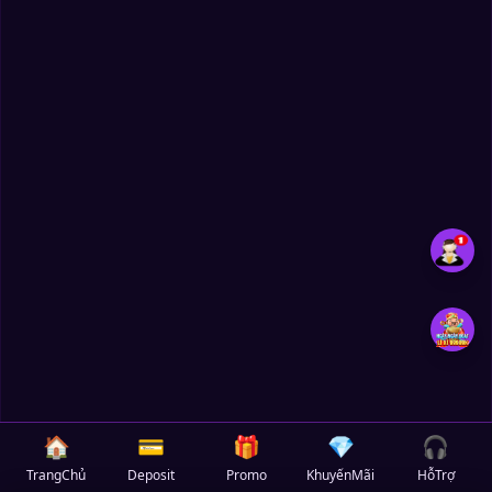
🏠
💳
🎁
💎
🎧
TrangChủ
Deposit
Promo
KhuyếnMãi
HỗTrợ