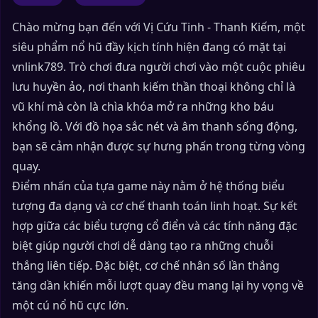
Chào mừng bạn đến với Vị Cứu Tinh - Thanh Kiếm, một
siêu phẩm nổ hũ đầy kịch tính hiện đang có mặt tại
vnlink789. Trò chơi đưa người chơi vào một cuộc phiêu
lưu huyền ảo, nơi thanh kiếm thần thoại không chỉ là
vũ khí mà còn là chìa khóa mở ra những kho báu
khổng lồ. Với đồ họa sắc nét và âm thanh sống động,
bạn sẽ cảm nhận được sự hưng phấn trong từng vòng
quay.
Điểm nhấn của tựa game này nằm ở hệ thống biểu
tượng đa dạng và cơ chế thanh toán linh hoạt. Sự kết
hợp giữa các biểu tượng cổ điển và các tính năng đặc
biệt giúp người chơi dễ dàng tạo ra những chuỗi
thắng liên tiếp. Đặc biệt, cơ chế nhân số lần thắng
tăng dần khiến mỗi lượt quay đều mang lại hy vọng về
một cú nổ hũ cực lớn.