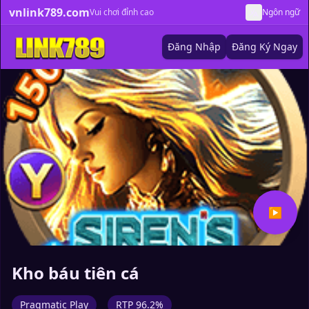
vnlink789.com
Vui chơi đỉnh cao
Ngôn ngữ
Đăng Nhập
Đăng Ký Ngay
▶
Kho báu tiên cá
Pragmatic Play
RTP 96.2%