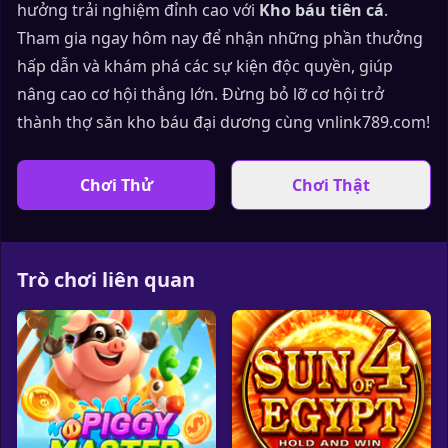
hưởng trải nghiệm đỉnh cao với
Kho báu tiên cá
.
Tham gia ngay hôm nay để nhận những phần thưởng
hấp dẫn và khám phá các sự kiện độc quyền, giúp
nâng cao cơ hội thắng lớn. Đừng bỏ lỡ cơ hội trở
thành thợ săn kho báu đại dương cùng vnlink789.com!
Chơi Thử
Chơi Thật
Trò chơi liên quan