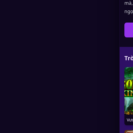
mà,
ngọ
Tr