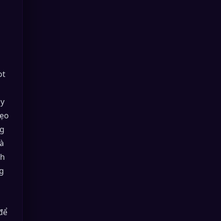
ot
ay
kẹo
ng
và
nh
ng
 để