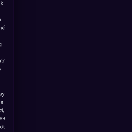
nk
n
thể
g
ười
p
ay
me
i,
789
ượt