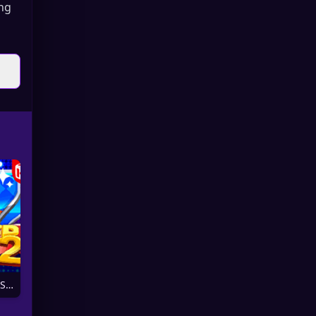
ắng
Vòng Quay Siêu Cấp 2